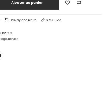
Ajouter au panier
y
Delivery and return
Size Guide
SERVICES
,
logo
,
service