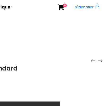
0
tique
S'identifier
ndard