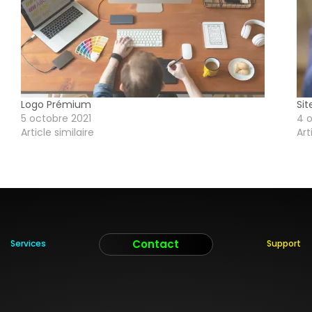
Logo Prémium
Si
5 octobre 2021
4 
Article similaire
Art
Contact
Services
Support