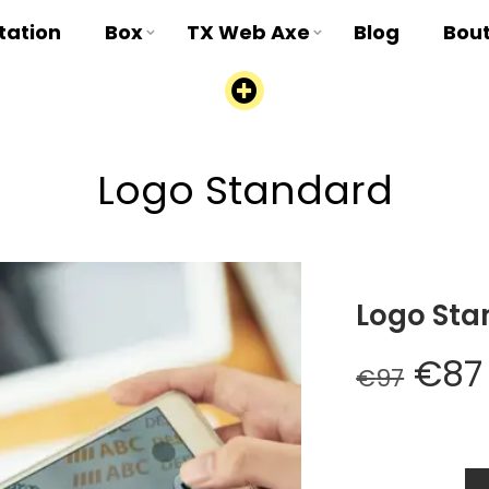
tation
Box
TX Web Axe
Blog
Bou
Logo Standard
Logo Sta
€
87
€
97