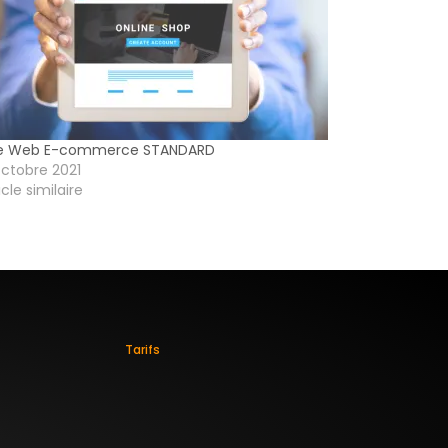
te Web E-commerce STANDARD
octobre 2021
icle similaire
Tarifs